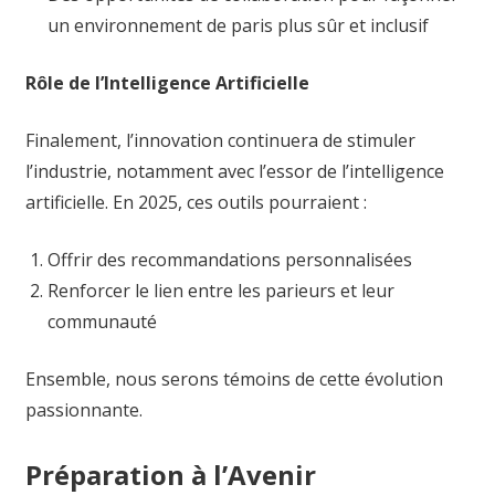
un environnement de paris plus sûr et inclusif
Rôle de l’Intelligence Artificielle
Finalement, l’innovation continuera de stimuler
l’industrie, notamment avec l’essor de l’intelligence
artificielle. En 2025, ces outils pourraient :
Offrir des recommandations personnalisées
Renforcer le lien entre les parieurs et leur
communauté
Ensemble, nous serons témoins de cette évolution
passionnante.
Préparation à l’Avenir