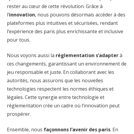
rester au cœur de cette révolution. Grâce à
l’
innovation
, nous pouvons désormais accéder à des
plateformes plus intuitives et sécurisées, rendant
l’expérience des paris plus enrichissante et inclusive
pour tous.
Nous voyons aussi la
réglementation s’adapter
à
ces changements, garantissant un environnement de
jeu responsable et juste. En collaborant avec les
autorités, nous assurons que les nouvelles
technologies respectent les normes éthiques et
légales. Cette synergie entre technologie et
réglementation crée un cadre où l’innovation peut
prospérer.
Ensemble, nous
façonnons l’avenir des paris
. En