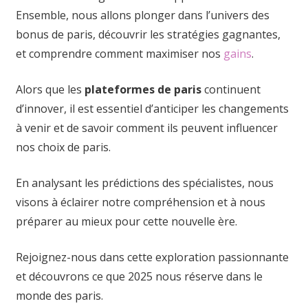
Ensemble, nous allons plonger dans l’univers des
bonus de paris, découvrir les stratégies gagnantes,
et comprendre comment maximiser nos
gains
.
Alors que les
plateformes de paris
continuent
d’innover, il est essentiel d’anticiper les changements
à venir et de savoir comment ils peuvent influencer
nos choix de paris.
En analysant les prédictions des spécialistes, nous
visons à éclairer notre compréhension et à nous
préparer au mieux pour cette nouvelle ère.
Rejoignez-nous dans cette exploration passionnante
et découvrons ce que 2025 nous réserve dans le
monde des paris.