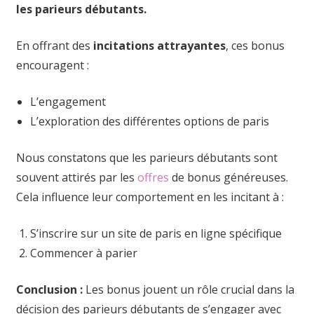
les parieurs débutants.
En offrant des
incitations attrayantes
, ces bonus
encouragent :
L’engagement
L’exploration des différentes options de paris
Nous constatons que les parieurs débutants sont
souvent attirés par les
offres
de bonus généreuses.
Cela influence leur comportement en les incitant à :
S’inscrire sur un site de paris en ligne spécifique
Commencer à parier
Conclusion :
Les bonus jouent un rôle crucial dans la
décision des parieurs débutants de s’engager avec