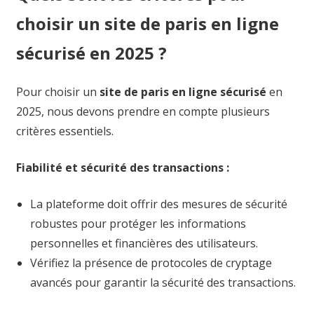
choisir un site de paris en ligne
sécurisé en 2025 ?
Pour choisir un
site de paris en ligne sécurisé
en
2025, nous devons prendre en compte plusieurs
critères essentiels.
Fiabilité et sécurité des transactions :
La plateforme doit offrir des mesures de sécurité
robustes pour protéger les informations
personnelles et financières des utilisateurs.
Vérifiez la présence de protocoles de cryptage
avancés pour garantir la sécurité des transactions.