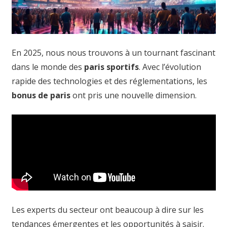
En 2025, nous nous trouvons à un tournant fascinant
dans le monde des
paris sportifs
. Avec l’évolution
rapide des technologies et des réglementations, les
bonus de paris
ont pris une nouvelle dimension.
Les experts du secteur ont beaucoup à dire sur les
tendances émergentes et les opportunités à saisir.