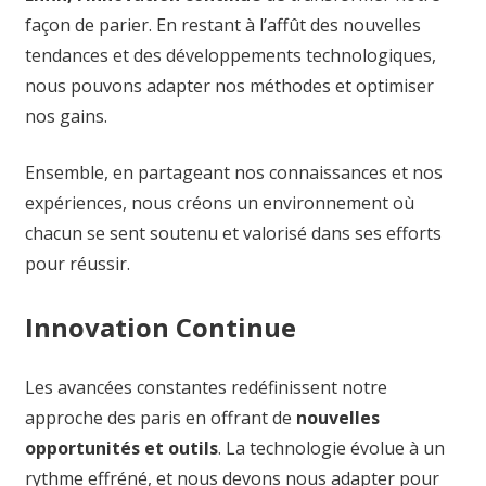
façon de parier. En restant à l’affût des nouvelles
tendances et des développements technologiques,
nous pouvons adapter nos méthodes et optimiser
nos gains.
Ensemble, en partageant nos connaissances et nos
expériences, nous créons un environnement où
chacun se sent soutenu et valorisé dans ses efforts
pour réussir.
Innovation Continue
Les avancées constantes redéfinissent notre
approche des paris en offrant de
nouvelles
opportunités et outils
. La technologie évolue à un
rythme effréné, et nous devons nous adapter pour