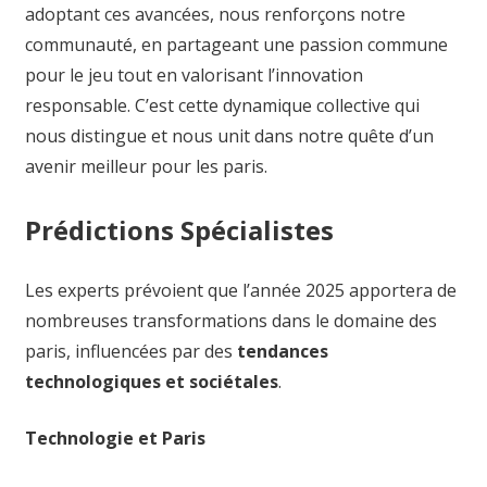
adoptant ces avancées, nous renforçons notre
communauté, en partageant une passion commune
pour le jeu tout en valorisant l’innovation
responsable. C’est cette dynamique collective qui
nous distingue et nous unit dans notre quête d’un
avenir meilleur pour les paris.
Prédictions Spécialistes
Les experts prévoient que l’année 2025 apportera de
nombreuses transformations dans le domaine des
paris, influencées par des
tendances
technologiques et sociétales
.
Technologie et Paris