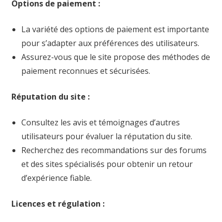
Options de paiement :
La variété des options de paiement est importante
pour s’adapter aux préférences des utilisateurs.
Assurez-vous que le site propose des méthodes de
paiement reconnues et sécurisées.
Réputation du site :
Consultez les avis et témoignages d’autres
utilisateurs pour évaluer la réputation du site.
Recherchez des recommandations sur des forums
et des sites spécialisés pour obtenir un retour
d’expérience fiable.
Licences et régulation :