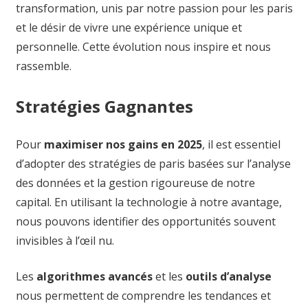
transformation, unis par notre passion pour les paris
et le désir de vivre une expérience unique et
personnelle. Cette évolution nous inspire et nous
rassemble.
Stratégies Gagnantes
Pour
maximiser nos gains en 2025
, il est essentiel
d’adopter des stratégies de paris basées sur l’analyse
des données et la gestion rigoureuse de notre
capital. En utilisant la technologie à notre avantage,
nous pouvons identifier des opportunités souvent
invisibles à l’œil nu.
Les
algorithmes avancés
et les
outils d’analyse
nous permettent de comprendre les tendances et