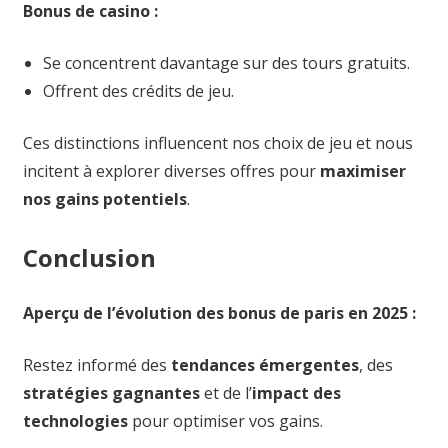
Bonus de casino :
Se concentrent davantage sur des tours gratuits.
Offrent des crédits de jeu.
Ces distinctions influencent nos choix de jeu et nous
incitent à explorer diverses offres pour
maximiser
nos gains potentiels
.
Conclusion
Aperçu de l’évolution des bonus de paris en 2025 :
Restez informé des
tendances émergentes
, des
stratégies gagnantes
et de l’
impact des
technologies
pour optimiser vos gains.