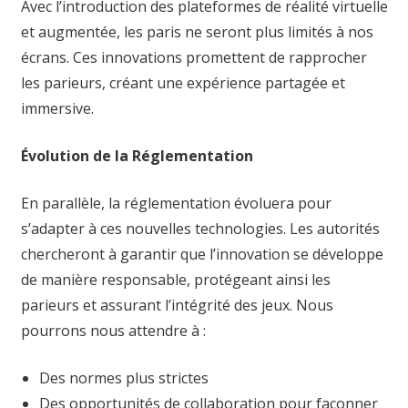
Avec l’introduction des plateformes de réalité virtuelle
et augmentée, les paris ne seront plus limités à nos
écrans. Ces innovations promettent de rapprocher
les parieurs, créant une expérience partagée et
immersive.
Évolution de la Réglementation
En parallèle, la réglementation évoluera pour
s’adapter à ces nouvelles technologies. Les autorités
chercheront à garantir que l’innovation se développe
de manière responsable, protégeant ainsi les
parieurs et assurant l’intégrité des jeux. Nous
pourrons nous attendre à :
Des normes plus strictes
Des opportunités de collaboration pour façonner