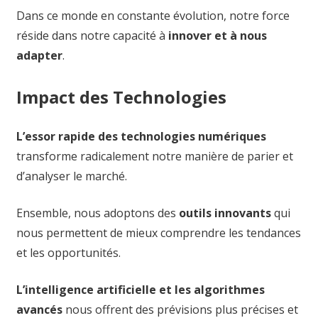
Dans ce monde en constante évolution, notre force
réside dans notre capacité à
innover et à nous
adapter
.
Impact des Technologies
L’essor rapide des technologies numériques
transforme radicalement notre manière de parier et
d’analyser le marché.
Ensemble, nous adoptons des
outils innovants
qui
nous permettent de mieux comprendre les tendances
et les opportunités.
L’intelligence artificielle et les algorithmes
avancés
nous offrent des prévisions plus précises et