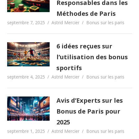
Responsables dans les
Méthodes de Paris
septembre 7, 2025
Astrid Mercier
Bonus sur les paris
6 idées reçues sur
l’utilisation des bonus
sportifs
septembre 4, 2025
Astrid Mercier
Bonus sur les paris
Avis d’Experts sur les
Bonus de Paris pour
2025
septembre 1, 2025
Astrid Mercier
Bonus sur les paris