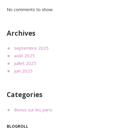
No comments to show.
Archives
septembre 2025
août 2025
juillet 2025
juin 2025
Categories
Bonus sur les paris
BLOGROLL