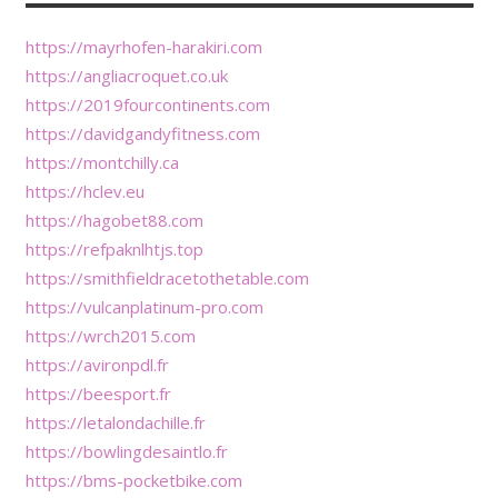
https://mayrhofen-harakiri.com
https://angliacroquet.co.uk
https://2019fourcontinents.com
https://davidgandyfitness.com
https://montchilly.ca
https://hclev.eu
https://hagobet88.com
https://refpaknlhtjs.top
https://smithfieldracetothetable.com
https://vulcanplatinum-pro.com
https://wrch2015.com
https://avironpdl.fr
https://beesport.fr
https://letalondachille.fr
https://bowlingdesaintlo.fr
https://bms-pocketbike.com