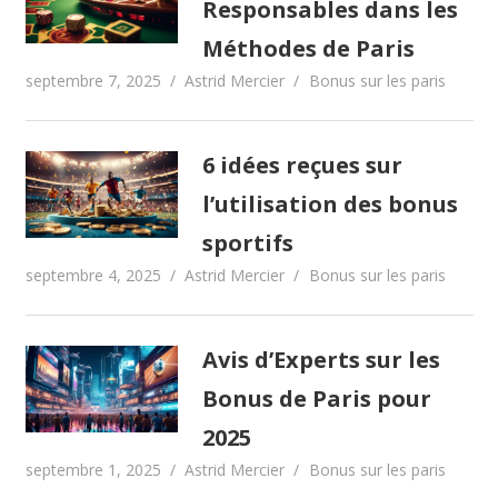
Responsables dans les
Méthodes de Paris
septembre 7, 2025
Astrid Mercier
Bonus sur les paris
6 idées reçues sur
l’utilisation des bonus
sportifs
septembre 4, 2025
Astrid Mercier
Bonus sur les paris
Avis d’Experts sur les
Bonus de Paris pour
2025
septembre 1, 2025
Astrid Mercier
Bonus sur les paris