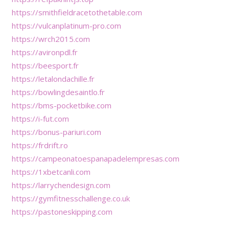
https://smithfieldracetothetable.com
https://vulcanplatinum-pro.com
https://wrch2015.com
https://avironpdl.fr
https://beesport.fr
https://letalondachille.fr
https://bowlingdesaintlo.fr
https://bms-pocketbike.com
https://i-fut.com
https://bonus-pariuri.com
https://frdrift.ro
https://campeonatoespanapadelempresas.com
https://1xbetcanli.com
https://larrychendesign.com
https://gymfitnesschallenge.co.uk
https://pastoneskipping.com