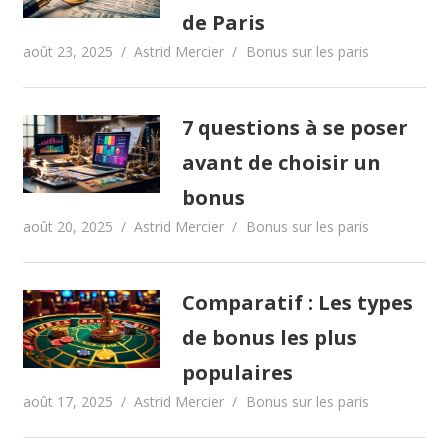
de Paris
août 23, 2025
Astrid Mercier
Bonus sur les paris
7 questions à se poser
avant de choisir un
bonus
août 20, 2025
Astrid Mercier
Bonus sur les paris
Comparatif : Les types
de bonus les plus
populaires
août 17, 2025
Astrid Mercier
Bonus sur les paris